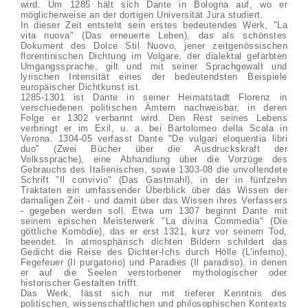
wird. Um 1285 hält sich Dante in Bologna auf, wo er
möglicherweise an der dortigen Universität Jura studiert.
In dieser Zeit entsteht sein erstes bedeutendes Werk, "La
vita nuova" (Das erneuerte Leben), das als schönstes
Dokument des Dolce Stil Nuovo, jener zeitgenössischen
florentinischen Dichtung im Volgare, der dialektal gefärbten
Umgangssprache, gilt und mit seiner Sprachgewalt und
lyrischen Intensität eines der bedeutendsten Beispiele
europäischer Dichtkunst ist.
1285-1301 ist Dante in seiner Heimatstadt Florenz in
verschiedenen politischen Ämtern nachweisbar, in deren
Folge er 1302 verbannt wird. Den Rest seines Lebens
verbringt er im Exil, u. a. bei Bartolomeo della Scala in
Verona. 1304-05 verfasst Dante "De vulgari eloquentia libri
duo" (Zwei Bücher über die Ausdruckskraft der
Volkssprache), eine Abhandlung über die Vorzüge des
Gebrauchs des Italienischen, sowie 1303-08 die unvollendete
Schrift "Il convivio" (Das Gastmahl), in der in fünfzehn
Traktaten ein umfassender Überblick über das Wissen der
damaligen Zeit - und damit über das Wissen ihres Verfassers
- gegeben werden soll. Etwa um 1307 beginnt Dante mit
seinem epischen Meisterwerk "La divina Commedia" (Die
göttliche Komödie), das er erst 1321, kurz vor seinem Tod,
beendet. In atmosphärisch dichten Bildern schildert das
Gedicht die Reise des Dichter-Ichs durch Hölle (L'inferno),
Fegefeuer (Il purgatorio) und Paradies (Il paradiso), in denen
er auf die Seelen verstorbener mythologischer oder
historischer Gestalten trifft.
Das Werk, lässt sich nur mit tieferer Kenntnis des
politischen, wissenschaftlichen und philosophischen Kontexts